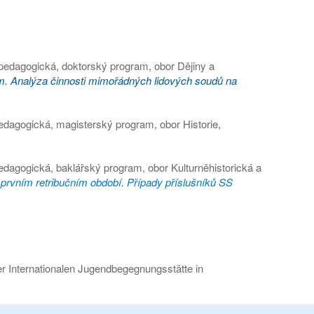
 pedagogická, doktorský program, obor Dějiny a
. Analýza činnosti mimořádných lidových soudů na
pedagogická, magisterský program, obor Historie,
edagogická, baklářský program, obor Kulturněhistorická a
prvním retribučním období. Případy příslušníků SS
er Internationalen Jugendbegegnungsstätte in