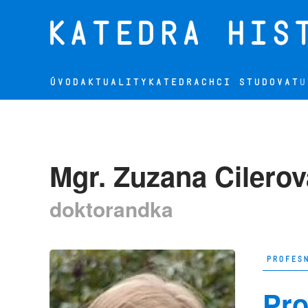
Přejít na hlavní obsah
ÚVOD
AKTUALITY
KATEDRA
CHCI STUDOVAT
U
Mgr. Zuzana Cilerov
doktorandka
PROFES
Pro