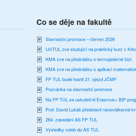
Co se děje na fakultě
Slavnostní promoce – červen 2026
UčiTUL zve studující na praktický kurz v Krk
KMA zve na přednášku o termojaderné fúzi
KMA zve na přednášku o aplikaci matematick
FP TUL bude hostit 21. sjezd JČMF
Pozvánka na slavnostní promoce
Na FP TUL se uskutečnil Erasmus+ BIP pro
Prof. David Lukáš představil nanovlákenné kry
284. zasedání AS FP TUL
Výsledky voleb do AS TUL