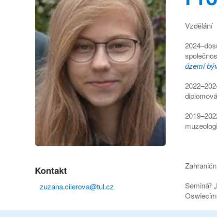
Vzdělání
2024–dosu
společnos
území býv
2022–2024
diplomová
2019–2022
muzeologi
Zahraničn
Kontakt
Seminář „B
zuzana.cilerova@tul.cz
Oswiecim/