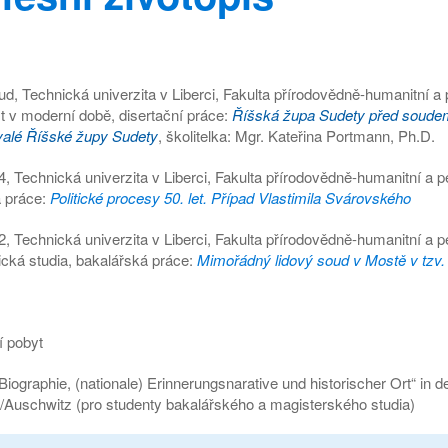
d, Technická univerzita v Liberci, Fakulta přírodovědně-humanitní a
t v moderní době, disertační práce:
Říšská župa Sudety před soudem
alé Říšské župy Sudety
, školitelka: Mgr. Kateřina Portmann, Ph.D.
, Technická univerzita v Liberci, Fakulta přírodovědně-humanitní a 
 práce:
Politické procesy 50. let. Případ Vlastimila Svárovského
, Technická univerzita v Liberci, Fakulta přírodovědně-humanitní a p
cká studia, bakalářská práce:
Mimořádný lidový soud v Mostě v tzv. 
í pobyt
iographie, (nationale) Erinnerungsnarative und historischer Ort“ in d
Auschwitz (pro studenty bakalářského a magisterského studia)