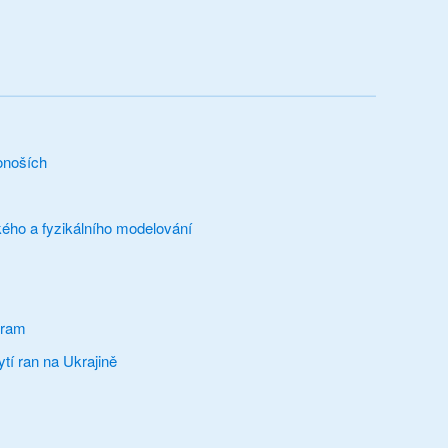
onoších
ého a fyzikálního modelování
gram
tí ran na Ukrajině