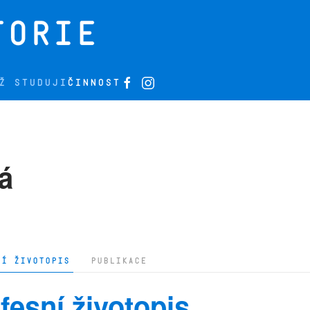
Ž STUDUJI
ČINNOST
á
NÍ ŽIVOTOPIS
PUBLIKACE
fesní životopis