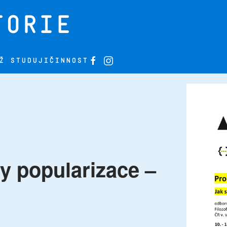
Ž STUDUJI
ČINNOST
 popularizace –