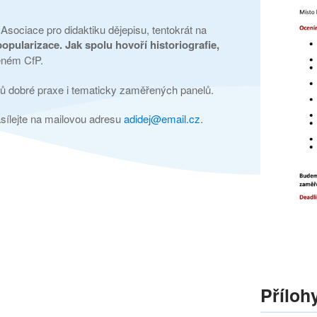
 Asociace pro didaktiku dějepisu, tentokrát na
pularizace. Jak spolu hovoří historiografie,
ženém CfP.
ů dobré praxe i tematicky zaměřených panelů.
sílejte na mailovou adresu
adidej@email.cz
.
Příloh