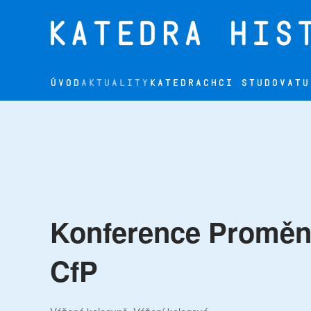
Přejít na hlavní obsah
ÚVOD
AKTUALITY
KATEDRA
CHCI STUDOVAT
U
Konference Proměny
CfP