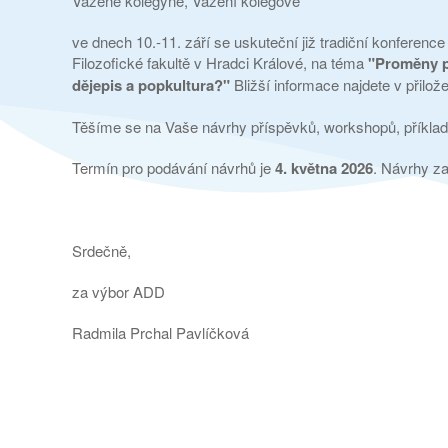
Vážené kolegyně, Vážení kolegové
ve dnech 10.-11. září se uskuteční již tradiční konference
Filozofické fakultě v Hradci Králové, na téma
"Proměny po
dějepis a popkultura?"
Bližší informace najdete v přilo
Těšíme se na Vaše návrhy příspěvků, workshopů, příklad
Termín pro podávání návrhů je
4. května 2026
. Návrhy za
Srdečně,
za výbor ADD
Radmila Prchal Pavlíčková