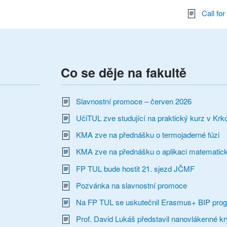
Call fo
Co se děje na fakultě
Slavnostní promoce – červen 2026
UčiTUL zve studující na praktický kurz v Krk
KMA zve na přednášku o termojaderné fúzi
KMA zve na přednášku o aplikaci matematick
FP TUL bude hostit 21. sjezd JČMF
Pozvánka na slavnostní promoce
Na FP TUL se uskutečnil Erasmus+ BIP pro
Prof. David Lukáš představil nanovlákenné kry