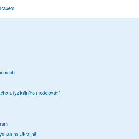
r Papers
onoších
ého a fyzikálního modelování
gram
tí ran na Ukrajině