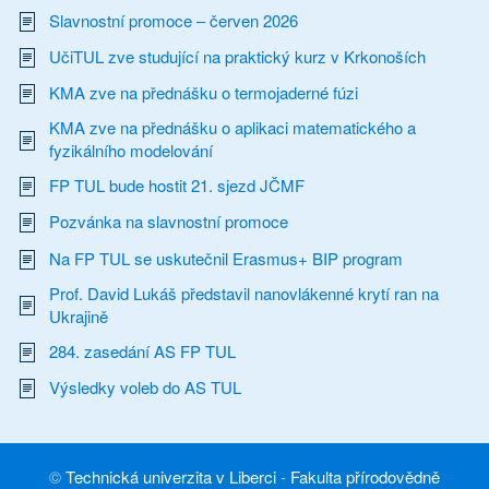
Slavnostní promoce – červen 2026
UčiTUL zve studující na praktický kurz v Krkonoších
KMA zve na přednášku o termojaderné fúzi
KMA zve na přednášku o aplikaci matematického a
fyzikálního modelování
FP TUL bude hostit 21. sjezd JČMF
Pozvánka na slavnostní promoce
Na FP TUL se uskutečnil Erasmus+ BIP program
Prof. David Lukáš představil nanovlákenné krytí ran na
Ukrajině
284. zasedání AS FP TUL
Výsledky voleb do AS TUL
©
Technická univerzita v Liberci
-
Fakulta přírodovědně