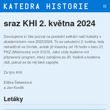
Přejít na hlavní obsah
sraz KHI 2. května 2024
Dovolujeme si Vás pozvat na poslední setkání naší katedry v
akademickém roce 2023/2024. To se uskuteční 2. května, tedy
netradičně ve čtvrtek, avšak již klasicky od 18 hodin v baru 21.
PKZ (Mistrovský vrch 312/3). Jako vždy budeme mít
připravený program, který zahájíme po 20. hodině a budeme
rádi, pokud se do něj také zapojíte.
Za tým KHI
Eliška Šebestová
a Jan Kordík
Letáky