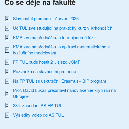
Co se děje na fakultě
Slavnostní promoce – červen 2026
UčiTUL zve studující na praktický kurz v Krkonoších
KMA zve na přednášku o termojaderné fúzi
KMA zve na přednášku o aplikaci matematického a
fyzikálního modelování
FP TUL bude hostit 21. sjezd JČMF
Pozvánka na slavnostní promoce
Na FP TUL se uskutečnil Erasmus+ BIP program
Prof. David Lukáš představil nanovlákenné krytí ran na
Ukrajině
284. zasedání AS FP TUL
Výsledky voleb do AS TUL