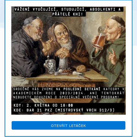
OTEVŘÍT LETÁČEK