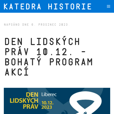
Přejít na hlavní obsah
NAPSÁNO DNE
6. PROSINEC 2023
.
Den lidských
práv 10.12. -
bohatý program
akcí