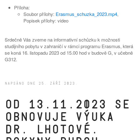
Příloha:
Soubor přílohy:
Erasmus_schuzka_2023.mp4
,
Popisek přílohy:
video
Srdečně Vás zveme na informativní schůzku k možnosti
studijního pobytu v zahraničí v rámci programu Erasmus, která
se koná 16. listopadu 2023 od 15.00 hod v budově G, v učebně
G312.
NAPSÁNO DNE
25. ZÁŘÍ 2023
.
Od 13.11.2023 se
obnovuje výuka
dr. Lhotové.