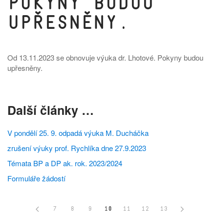
Pokyny budou
upřesněny.
Od 13.11.2023 se obnovuje výuka dr. Lhotové. Pokyny budou
upřesněny.
Další články …
V pondělí 25. 9. odpadá výuka M. Ducháčka
zrušení výuky prof. Rychlíka dne 27.9.2023
Témata BP a DP ak. rok. 2023/2024
Formuláře žádostí
7
8
9
10
11
12
13