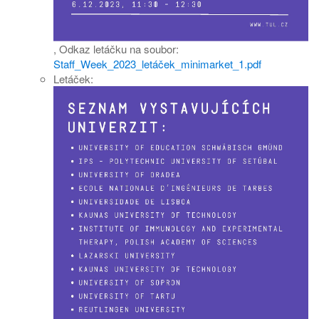
,
Odkaz letáčku na soubor:
Staff_Week_2023_letáček_minimarket_1.pdf
Letáček: