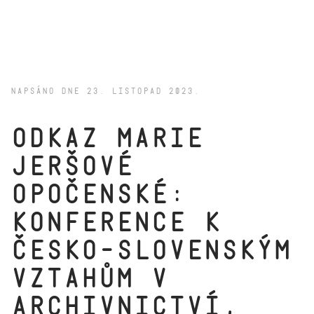
NAPSÁNO DNE
23. LISTOPAD 2023
.
Odkaz Marie
Jeršové
Opočenské:
konference k
česko-slovenským
vztahům v
archivnictví,