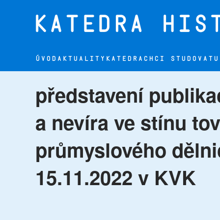
Přejít na hlavní obsah
ÚVOD
AKTUALITY
KATEDRA
CHCI STUDOVAT
U
představení publika
a nevíra ve stínu t
průmyslového dělnic
15.11.2022 v KVK