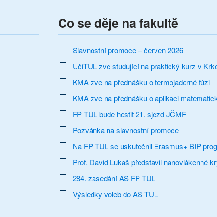
Co se děje na fakultě
Slavnostní promoce – červen 2026
UčiTUL zve studující na praktický kurz v Krk
KMA zve na přednášku o termojaderné fúzi
KMA zve na přednášku o aplikaci matematick
FP TUL bude hostit 21. sjezd JČMF
Pozvánka na slavnostní promoce
Na FP TUL se uskutečnil Erasmus+ BIP pro
Prof. David Lukáš představil nanovlákenné kry
284. zasedání AS FP TUL
Výsledky voleb do AS TUL