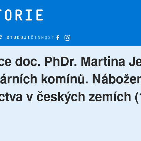
Ž STUDUJI
ČINNOST
ce doc. PhDr. Martina J
ovárních komínů. Nábože
tva v českých zemích (