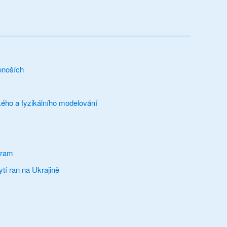
onoších
ého a fyzikálního modelování
gram
tí ran na Ukrajině