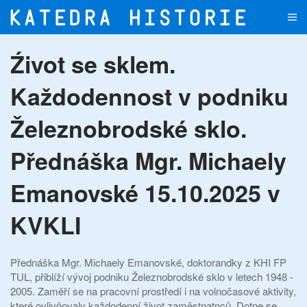
Přejít na hlavní obsah
Źivot se sklem.
Každodennost v podniku
Železnobrodské sklo.
Přednáška Mgr. Michaely
Emanovské 15.10.2025 v
KVKLI
Přednáška Mgr. Michaely Emanovské, doktorandky z KHI FP
TUL, přiblíží vývoj podniku Železnobrodské sklo v letech 1948 -
2005. Zaměří se na pracovní prostředí i na volnočasové aktivity,
které ovlivňovaly každodenní život zaměstnatnců. Dotne se