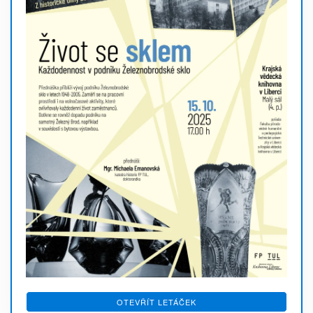
OTEVŘÍT LETÁČEK