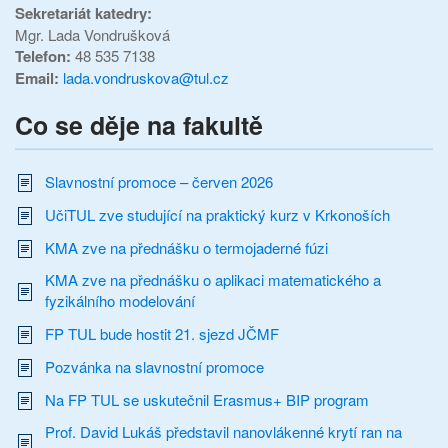
Sekretariát katedry:
Mgr. Lada Vondrušková
Telefon:
48 535 7138
Email:
lada.vondruskova@tul.cz
Co se děje na fakultě
Slavnostní promoce – červen 2026
UčiTUL zve studující na praktický kurz v Krkonoších
KMA zve na přednášku o termojaderné fúzi
KMA zve na přednášku o aplikaci matematického a
fyzikálního modelování
FP TUL bude hostit 21. sjezd JČMF
Pozvánka na slavnostní promoce
Na FP TUL se uskutečnil Erasmus+ BIP program
Prof. David Lukáš představil nanovlákenné krytí ran na