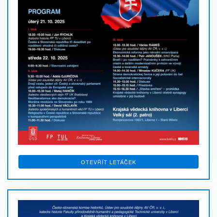
OTEVŘÍT LETÁČEK