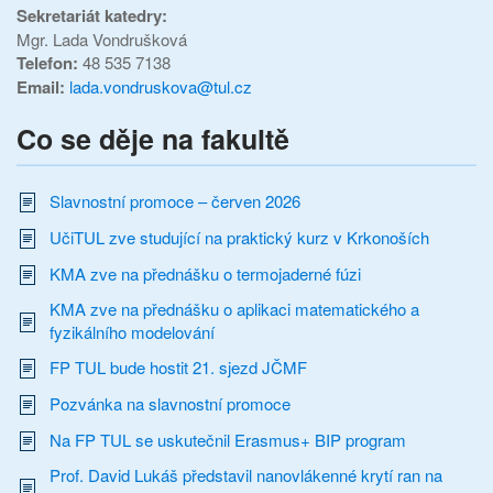
Sekretariát katedry:
Mgr. Lada Vondrušková
Telefon:
48 535 7138
Email:
lada.vondruskova@tul.cz
Co se děje na fakultě
Slavnostní promoce – červen 2026
UčiTUL zve studující na praktický kurz v Krkonoších
KMA zve na přednášku o termojaderné fúzi
KMA zve na přednášku o aplikaci matematického a
fyzikálního modelování
FP TUL bude hostit 21. sjezd JČMF
Pozvánka na slavnostní promoce
Na FP TUL se uskutečnil Erasmus+ BIP program
Prof. David Lukáš představil nanovlákenné krytí ran na