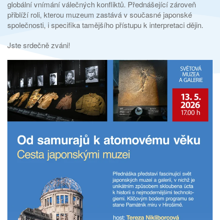
globální vnímání válečných konfliktů. Přednášející zároveň
přiblíží roli, kterou muzeum zastává v současné japonské
společnosti, i specifika tamějšího přístupu k interpretaci dějin.
Jste srdečně zváni!