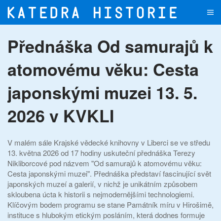
Přejít na hlavní obsah
Přednáška Od samurajů k
atomovému věku: Cesta
japonskými muzei 13. 5.
2026 v KVKLI
V malém sále Krajské vědecké knihovny v Liberci se ve středu
13. května 2026 od 17 hodiny uskuteční přednáška Terezy
Nikliborcové pod názvem "Od samurajů k atomovému věku:
Cesta japonskými muzei". Přednáška představí fascinující svět
japonských muzeí a galerií, v nichž je unikátním způsobem
skloubena úcta k historii s nejmodernějšími technologiemi.
Klíčovým bodem programu se stane Památník míru v Hirošimě,
instituce s hlubokým etickým posláním, která dodnes formuje