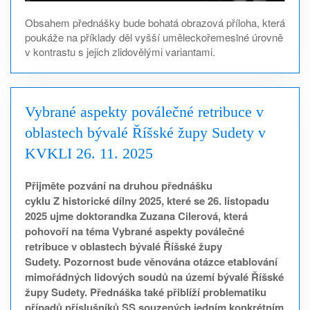
Obsahem přednášky bude bohatá obrazová příloha, která
poukáže na příklady děl vyšší uměleckořemeslné úrovně
v kontrastu s jejich zlidovělými variantami.
Vybrané aspekty poválečné retribuce v
oblastech bývalé Říšské župy Sudety v
KVKLI 26. 11. 2025
Přijměte pozvání na druhou přednášku
cyklu Z historické dílny 2025, které se 26. listopadu
2025 ujme doktorandka Zuzana Cilerová, která
pohovoří na téma Vybrané aspekty poválečné
retribuce v oblastech bývalé Říšské župy
Sudety. Pozornost bude věnována otázce etablování
mimořádných lidových soudů na území bývalé Říšské
župy Sudety. Přednáška také přiblíží problematiku
případů příslušníků SS souzených jedním konkrétním