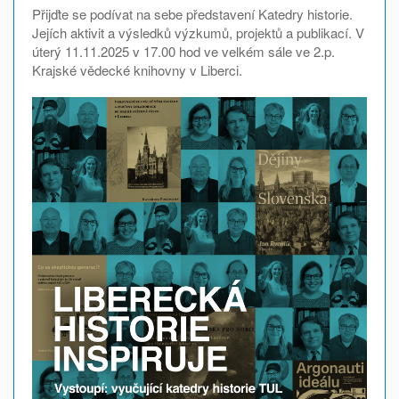
Přijďte se podívat na sebe představení Katedry historie.
Jejích aktivit a výsledků výzkumů, projektů a publikací. V
úterý 11.11.2025 v 17.00 hod ve velkém sále ve 2.p.
Krajské vědecké knihovny v Liberci.