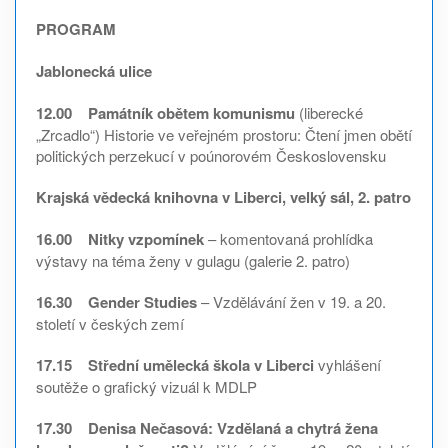
PROGRAM
Jablonecká ulice
12.00 Památník obětem komunismu
(liberecké
„Zrcadlo“) Historie ve veřejném prostoru: Čtení jmen obětí
politických perzekucí v poúnorovém Československu
Krajská vědecká knihovna v Liberci, velký sál, 2. patro
16.00 Nitky vzpomínek
– komentovaná prohlídka
výstavy na téma ženy v gulagu (galerie 2. patro)
16.30 Gender Studies
– Vzdělávání žen v 19. a 20.
století v českých zemí
17.15 Střední umělecká škola v Liberci
vyhlášení
soutěže o grafický vizuál k MDLP
17.30 Denisa Nečasová: Vzdělaná a chytrá žena