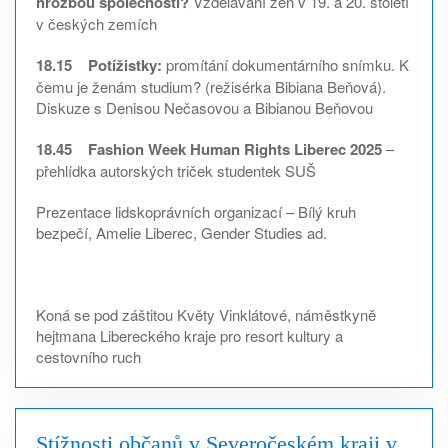
hrozbou společnosti?
Vzdělávání žen v 19. a 20. století
v českých zemích
18.15 Potížistky:
promítání dokumentárního snímku. K
čemu je ženám studium? (režisérka Bibiana Beňová).
Diskuze s Denisou Nečasovou a Bibianou Beňovou
18.45 Fashion Week Human Rights Liberec 2025
–
přehlídka autorských triček studentek SUŠ
Prezentace lidskoprávních organizací – Bílý kruh
bezpečí, Amelie Liberec, Gender Studies ad.
Koná se pod záštitou Květy Vinklátové, náměstkyně
hejtmana Libereckého kraje pro resort kultury a
cestovního ruch
Stížnosti občanů v Severočeském kraji v